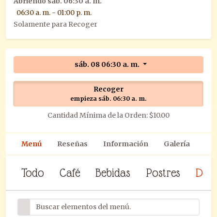
Abriendo
sáb. 06:30 a. m.
06:30 a. m. - 01:00 p. m.
Solamente para Recoger
sáb. 08 06:30 a. m.
Recoger
empieza sáb. 06:30 a. m.
Cantidad Mínima de la Orden: $10.00
Menú
Reseñas
Información
Galería
Todo
Café
Bebidas
Postres
Des