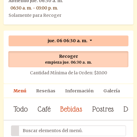
Abriendo
jue. 06:30 a. m.
06:30 a. m. - 03:00 p. m.
Solamente para Recoger
jue. 06 06:30 a. m.
Recoger
empieza jue. 06:30 a. m.
Cantidad Mínima de la Orden: $10.00
Menú
Reseñas
Información
Galería
Todo
Café
Bebidas
Postres
Des